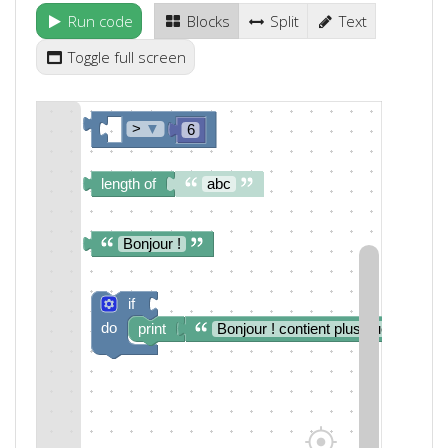
Run code
Blocks
Split
Text
Toggle full screen
>
▼
6
length of
abc
Bonjour !
if
do
print
Bonjour ! contient plus que 6 carac