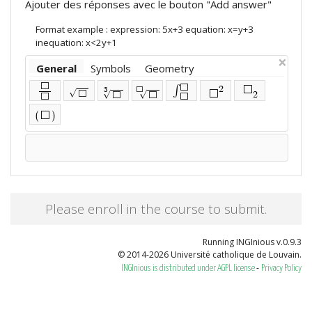
Ajouter des réponses avec le bouton "Add answer"
Format example : expression: 5x+3 equation: x=y+3
inequation: x<2y+1
×
General
Symbols
Geometry
⬜
⬜
∫
2
⬜
3
⬜
√
⬜
⬜
√
√
2
⬜
⬜
⬜
⬜
(
)
⬜
Please enroll in the course to submit.
Running INGInious v.0.9.3
© 2014-2026 Université catholique de Louvain.
-
INGInious is distributed under AGPL license
Privacy Policy