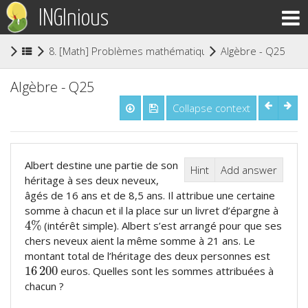
INGInious
(cu
8. [Math] Problèmes mathématiques (niveau secondaire
Algèbre - Q25
Algèbre - Q25
Collapse context
Albert destine une partie de son
Hint
Add answer
héritage à ses deux neveux,
âgés de 16 ans et de 8,5 ans. Il attribue une certaine
somme à chacun et il la place sur un livret d’épargne à
4
%
(intérêt simple). Albert s’est arrangé pour que ses
4
%
chers neveux aient la même somme à 21 ans. Le
montant total de l’héritage des deux personnes est
16
200
euros. Quelles sont les sommes attribuées à
16
200
chacun ?