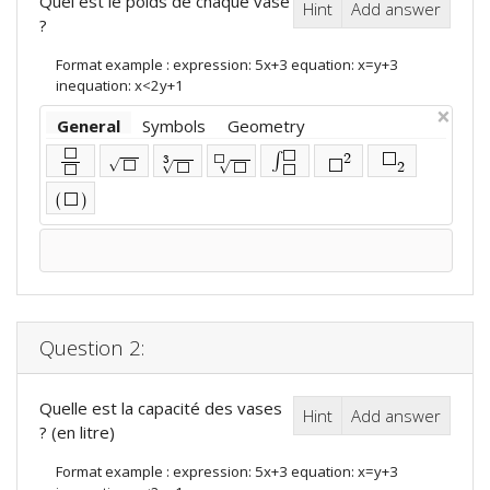
Quel est le poids de chaque vase
Hint
Add answer
?
Format example : expression: 5x+3 equation: x=y+3
inequation: x<2y+1
×
General
Symbols
Geometry
⬜
⬜
∫
2
⬜
3
⬜
√
⬜
⬜
√
√
2
⬜
⬜
⬜
⬜
(
)
⬜
Question 2:
Quelle est la capacité des vases
Hint
Add answer
? (en litre)
Format example : expression: 5x+3 equation: x=y+3