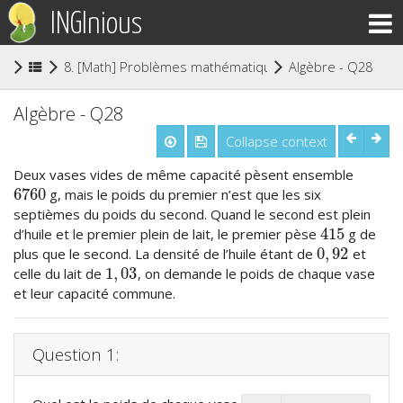
INGInious
(cu
8. [Math] Problèmes mathématiques (niveau secondaire
Algèbre - Q28
Algèbre - Q28
Collapse context
Deux vases vides de même capacité pèsent ensemble
6760
g, mais le poids du premier n’est que les six
6760
septièmes du poids du second. Quand le second est plein
415
d’huile et le premier plein de lait, le premier pèse
g de
415
0
,
92
plus que le second. La densité de l’huile étant de
et
0
,
92
1
,
03
celle du lait de
, on demande le poids de chaque vase
1
,
03
et leur capacité commune.
Question 1: