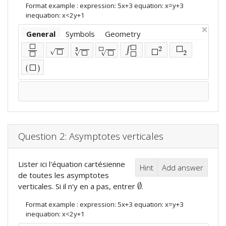
Format example : expression: 5x+3 equation: x=y+3
inequation: x<2y+1
×
General
Symbols
Geometry
⬜
⬜
∫
2
⬜
3
⬜
√
⬜
⬜
√
√
2
⬜
⬜
⬜
⬜
(
)
⬜
Question 2: Asymptotes verticales
Lister ici l'équation cartésienne
Hint
Add answer
de toutes les asymptotes
∅
verticales. Si il n'y en a pas, entrer
.
∅
Format example : expression: 5x+3 equation: x=y+3
inequation: x<2y+1