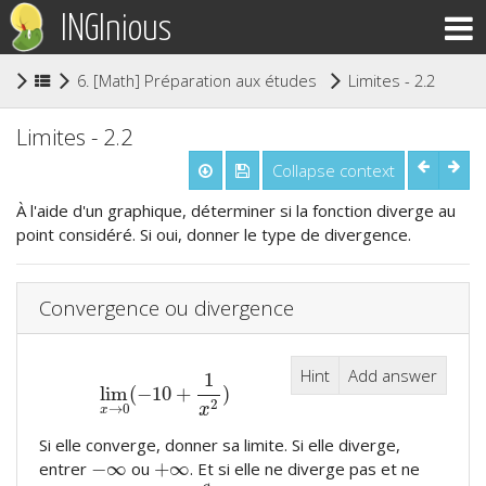
INGInious
(curr
6. [Math] Préparation aux études supérieures
Limites - 2.2
Limites - 2.2
Collapse context
À l'aide d'un graphique, déterminer si la fonction diverge au
point considéré. Si oui, donner le type de divergence.
Convergence ou divergence
Hint
Add answer
1
lim
(
−
10
+
)
lim
x
→
0
(
−
10
+
1
x
2
)
2
→
0
x
x
Si elle converge, donner sa limite. Si elle diverge,
−
∞
+
∞
entrer
ou
. Et si elle ne diverge pas et ne
−
∞
+
∞