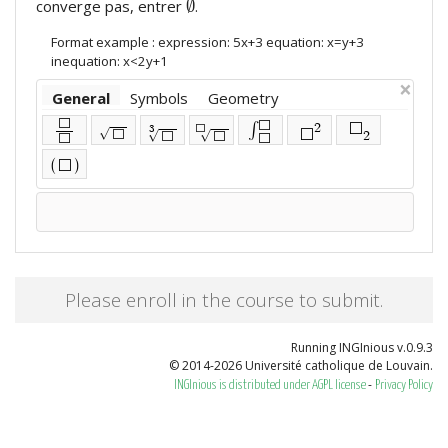
∅
converge pas, entrer
.
∅
Format example : expression: 5x+3 equation: x=y+3
inequation: x<2y+1
×
General
Symbols
Geometry
⬜
⬜
∫
2
⬜
3
⬜
√
⬜
⬜
√
√
2
⬜
⬜
⬜
⬜
(
)
⬜
Please enroll in the course to submit.
Running INGInious v.0.9.3
© 2014-2026 Université catholique de Louvain.
-
INGInious is distributed under AGPL license
Privacy Policy