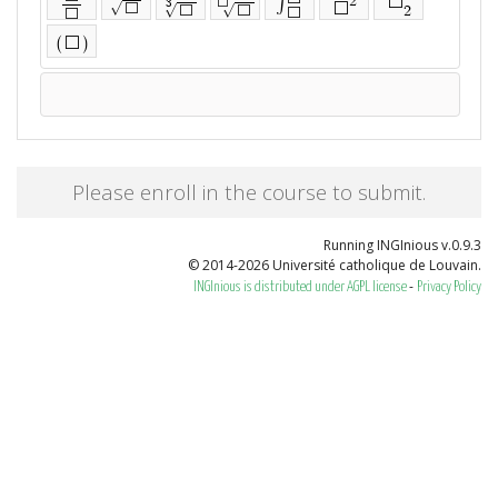
∫
2
⬜
3
⬜
√
⬜
⬜
√
√
2
⬜
⬜
⬜
⬜
(
)
⬜
Please enroll in the course to submit.
Running INGInious v.0.9.3
© 2014-2026 Université catholique de Louvain.
-
INGInious is distributed under AGPL license
Privacy Policy