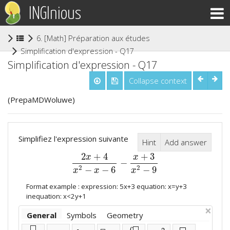
INGInious
6. [Math] Préparation aux études supérieures
(current)
Simplification d'expression - Q17
Simplification d'expression - Q17
Collapse context
(PrepaMDWoluwe)
Simplifiez l'expression suivante
Hint
Add answer
2
+
4
+
3
x
x
−
2
x
+
4
x
2
−
x
−
6
−
x
+
3
x
2
−
9
2
2
−
−
6
−
9
x
x
x
Format example : expression: 5x+3 equation: x=y+3
inequation: x<2y+1
×
General
Symbols
Geometry
⬜
⬜