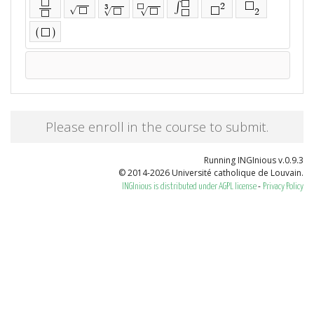
⬜
⬜
∫
2
⬜
3
⬜
√
⬜
⬜
√
√
2
⬜
⬜
⬜
⬜
(
)
⬜
Please enroll in the course to submit.
Running INGInious v.0.9.3
© 2014-2026 Université catholique de Louvain.
-
INGInious is distributed under AGPL license
Privacy Policy