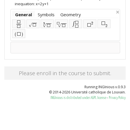
inequation: x<2y+1
×
General
Symbols
Geometry
⬜
⬜
∫
2
⬜
3
⬜
√
⬜
⬜
√
√
2
⬜
⬜
⬜
⬜
(
)
⬜
Please enroll in the course to submit.
Running INGInious v.0.9.3
© 2014-2026 Université catholique de Louvain.
-
INGInious is distributed under AGPL license
Privacy Policy