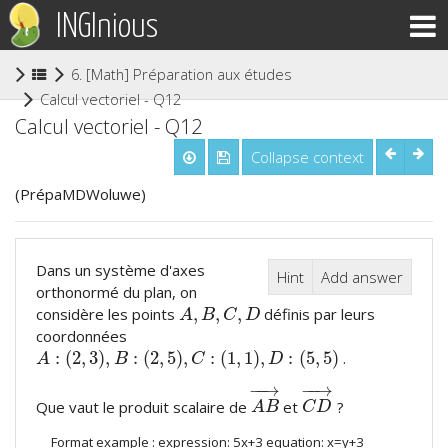
INGInious
6. [Math] Préparation aux études supérieures
(current)
Calcul vectoriel - Q12
Calcul vectoriel - Q12
Collapse context
(PrépaMDWoluwe)
Dans un système d'axes
Hint
Add answer
orthonormé du plan, on
,
,
,
considère les points
définis par leurs
A
,
B
,
C
,
D
A
B
C
D
coordonnées
:
(
2
,
3
)
,
:
(
2
,
5
)
,
:
(
1
,
1
)
,
:
(
5
,
5
)
.
A
:
(
2
,
3
)
,
B
:
(
2
,
5
)
,
C
:
(
1
,
1
)
,
D
:
(
5
,
5
)
A
B
C
D
−
−
→
−
−
→
Que vaut le produit scalaire de
et
?
A
B
→
C
D
→
A
B
C
D
Format example : expression: 5x+3 equation: x=y+3