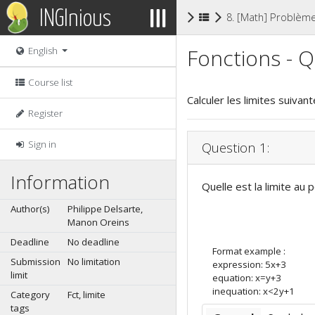
INGInious
8. [Math] Problèm
Fonctions - 
English
Course list
Calculer les limites suivant
Register
Sign in
Question 1:
Information
Quelle est la limite au p
Author(s)
Philippe Delsarte,
Manon Oreins
Deadline
No deadline
Format example :
Submission
No limitation
expression: 5x+3
limit
equation: x=y+3
inequation: x<2y+1
Category
Fct, limite
tags