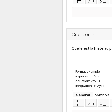
√
⬜
√
⬜
⬜
Question 3:
Quelle est la limite au p
Format example :
expression: 5x+3
equation: x=y+3
inequation: x<2y+1
General
Symbols
⬜
3
√
⬜
√
⬜
⬜